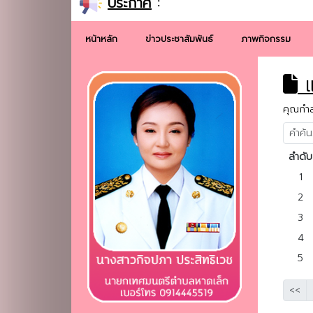
ประกาศ
:
หน้าหลัก
ข่าวประชาสัมพันธ์
ภาพกิจกรรม
แ
คุณกำลั
ลำดับ
1
2
3
4
5
<<