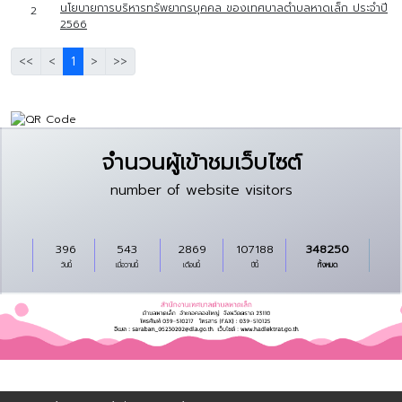
นโยบายการบริหารทรัพยากรบุคคล ของเทศบาลตำบลหาดเล็ก ประจำปี
2
2566
<<
<
1
>
>>
จำนวนผู้เข้าชมเว็บไซต์
number of website visitors
396
543
2869
107188
348250
วันนี้
เมื่อวานนี้
เดือนนี้
ปีนี้
ทั้งหมด
Copyright © 2024 All rights reserved Powered by I.T.Global Company
Limited.
นโยบายของเว็บไซต์
|
นโยบายการรักษาความมั่นคงปลอดภัย
|
นโยบายการคุ้มครอง