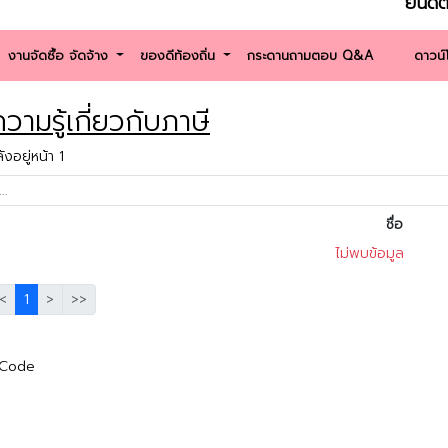
ยินดีต้อนรับเ
งานจัดซื้อ จัดจ้าง
ของดีท้องถิ่น
กระดานถามตอบ Q&A
ดาวน
วามรู้เกี่ยวกับภาษี
งอยู่หน้า 1
ชื่อ
ไม่พบข้อมูล
<
1
>
>>